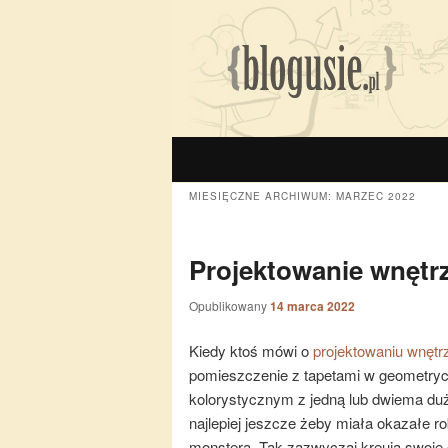
MIESIĘCZNE ARCHIWUM:
MARZEC 2022
Projektowanie wnętr
Opublikowany
14 marca 2022
Kiedy ktoś mówi o
projektowaniu wnętr
pomieszczenie z tapetami w geometry
kolorystycznym z jedną lub dwiema du
najlepiej jeszcze żeby miała okazałe ro
monstera. Tak zazwyczaj kreują swoje s