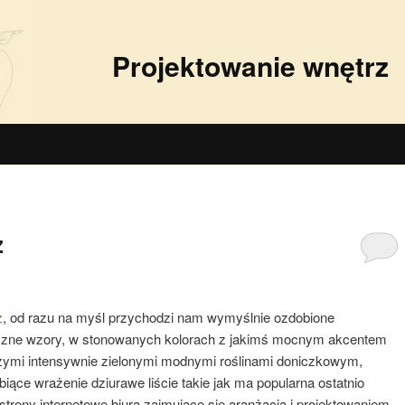
Projektowanie wnętrz
z
z
, od razu na myśl przychodzi nam wymyślnie ozdobione
czne wzory, w stonowanych kolorach z jakimś mocnym akcentem
żymi intensywnie zielonymi modnymi roślinami doniczkowym,
biące wrażenie dziurawe liście takie jak ma popularna ostatnio
trony internetowe biura zajmujące się aranżacją i projektowaniem