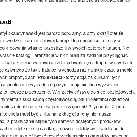
awski
tyl skandynawski jest bardzo popularny, a przy okazji oferuje
j szwedzkiej sieci meblowej której sklep mieści się miedzy w
do kreowania własnej przestrzeni w swoich czterech kątach. Nie
łaśnie katalogi i aranżacje w nich mają za zadanie przyciągnąć
 żeby bez cienia wątpliwości zdecydowali się na kupno wszystkich
ęc dziwnego że takie katalogi wychodzą raz na jakiś czas, a meble
żnych propozycjach.
Projektanci
którzy stoją za kulisami tych
kcjonalności i wyglądu propozycji, mają nie lada wyzwanie
z to nowsze przestrzenie. W przeciwieństwie do sieci odzieżowych,
tymentu z taką samą częstotliwością, ba! Projektanci odzieżowi
danie zmienić całą kolekcje w nie więcej niż 3 tygodnie. Z jednej
 kolekcja musi być unikalna, z drugiej strony nie muszą
ji z praktycznie ciągle tych samych dostępnych produktów.
owych modyfikuje się rzadko, a nowe produkty wprowadzane do
ony daje nam to możliwość powtórzenia swoich pomysłów nawet po