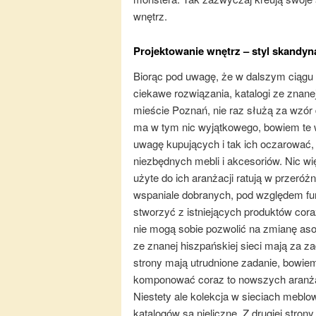
wnętrz.
Projektowanie wnętrz – styl skandyn
Biorąc pod uwagę, że w dalszym ciągu s
ciekawe rozwiązania, katalogi ze znane
mieście Poznań, nie raz służą za wzór 
ma w tym nic wyjątkowego, bowiem te w
uwagę kupujących i tak ich oczarować,
niezbędnych mebli i akcesoriów. Nic wi
użyte do ich aranżacji ratują w przeró
wspaniale dobranych, pod względem fun
stworzyć z istniejących produktów cora
nie mogą sobie pozwolić na zmianę asor
ze znanej hiszpańskiej sieci mają za za
strony mają utrudnione zadanie, bowiem
komponować coraz to nowszych aranżac
Niestety ale kolekcja w sieciach mebl
katalogów są nieliczne. Z drugiej str