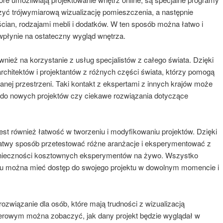
yć trójwymiarową wizualizację pomieszczenia, a następnie
ian, rodzajami mebli i dodatków. W ten sposób można łatwo i
wpłynie na ostateczny wygląd wnętrza.
nież na korzystanie z usług specjalistów z całego świata. Dzięki
rchitektów i projektantów z różnych części świata, którzy pomogą
nej przestrzeni. Taki kontakt z ekspertami z innych krajów może
ję do nowych projektów czy ciekawe rozwiązania dotyczące
jest również łatwość w tworzeniu i modyfikowaniu projektów. Dzięki
wy sposób przetestować różne aranżacje i eksperymentować z
konieczności kosztownych eksperymentów na żywo. Wszystko
emu można mieć dostęp do swojego projektu w dowolnym momencie i
rozwiązanie dla osób, które mają trudności z wizualizacją
erowym można zobaczyć, jak dany projekt będzie wyglądał w