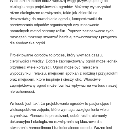
W ostatnich latach coraz większą wagę przywiązuje się do
ekologicznego projektowania ogrodów. Możemy wykorzystać
różne ekologiczne rozwiązania, takie jak zbiorniki na
deszczówkę do nawadniania ogrodu, kompostowniki do
przetwarzania odpadów organicznych czy stosowanie
naturalnych metod ochrony roślin. Poprzez zastosowanie tych
rozwiązań możemy stworzyć bardziej zrównoważony i przyjazny
dla środowiska ogród.
Projektowanie ogrodów to proces, który wymaga czasu,
cierpliwości i wiedzy. Dobrze zaprojektowany ogród może jednak
przynieść wiele korzyści. Ogród może być miejscem
wypoczynku i relaksu, miejscem spotkań z rodziną i przyjaciółmi
oraz miejscem, które inspiruje i cieszy oko. Właściwie
zaprojektowany ogród może również wpływać na wartość naszej
nieruchomości.
Wniosek jest taki, że projektowanie ogrodów to pasjonujące i
wieloaspektowe zajęcie, które wymaga uwzględnienia wielu
czynników. Planowanie przestrzeni, dobór roślin, elementy
dekoracyjne i ekologiczne rozwiązania są kluczowe dla
stworzenia harmonijnego i funkcjonalnego ogrodu. Ważne jest