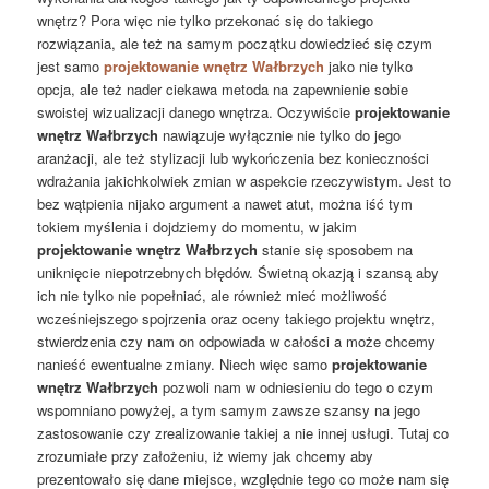
wnętrz? Pora więc nie tylko przekonać się do takiego
rozwiązania, ale też na samym początku dowiedzieć się czym
jest samo
projektowanie wnętrz Wałbrzych
jako nie tylko
opcja, ale też nader ciekawa metoda na zapewnienie sobie
swoistej wizualizacji danego wnętrza. Oczywiście
projektowanie
wnętrz Wałbrzych
nawiązuje wyłącznie nie tylko do jego
aranżacji, ale też stylizacji lub wykończenia bez konieczności
wdrażania jakichkolwiek zmian w aspekcie rzeczywistym. Jest to
bez wątpienia nijako argument a nawet atut, można iść tym
tokiem myślenia i dojdziemy do momentu, w jakim
projektowanie wnętrz Wałbrzych
stanie się sposobem na
uniknięcie niepotrzebnych błędów. Świetną okazją i szansą aby
ich nie tylko nie popełniać, ale również mieć możliwość
wcześniejszego spojrzenia oraz oceny takiego projektu wnętrz,
stwierdzenia czy nam on odpowiada w całości a może chcemy
nanieść ewentualne zmiany. Niech więc samo
projektowanie
wnętrz Wałbrzych
pozwoli nam w odniesieniu do tego o czym
wspomniano powyżej, a tym samym zawsze szansy na jego
zastosowanie czy zrealizowanie takiej a nie innej usługi. Tutaj co
zrozumiałe przy założeniu, iż wiemy jak chcemy aby
prezentowało się dane miejsce, względnie tego co może nam się