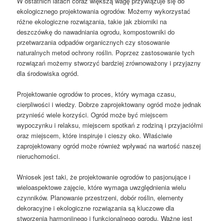
W ostatnich latach coraz większą wagę przywiązuje się do
ekologicznego projektowania ogrodów. Możemy wykorzystać
różne ekologiczne rozwiązania, takie jak zbiorniki na
deszczówkę do nawadniania ogrodu, kompostowniki do
przetwarzania odpadów organicznych czy stosowanie
naturalnych metod ochrony roślin. Poprzez zastosowanie tych
rozwiązań możemy stworzyć bardziej zrównoważony i przyjazny
dla środowiska ogród.
Projektowanie ogrodów to proces, który wymaga czasu,
cierpliwości i wiedzy. Dobrze zaprojektowany ogród może jednak
przynieść wiele korzyści. Ogród może być miejscem
wypoczynku i relaksu, miejscem spotkań z rodziną i przyjaciółmi
oraz miejscem, które inspiruje i cieszy oko. Właściwie
zaprojektowany ogród może również wpływać na wartość naszej
nieruchomości.
Wniosek jest taki, że projektowanie ogrodów to pasjonujące i
wieloaspektowe zajęcie, które wymaga uwzględnienia wielu
czynników. Planowanie przestrzeni, dobór roślin, elementy
dekoracyjne i ekologiczne rozwiązania są kluczowe dla
stworzenia harmonijnego i funkcjonalnego ogrodu. Ważne jest